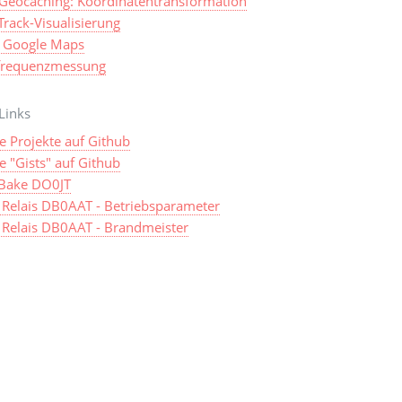
Geocaching: Koordinatentransformation
rack-Visualisierung
 Google Maps
frequenzmessung
Links
e Projekte auf Github
 "Gists" auf Github
Bake DO0JT
Relais DB0AAT - Betriebsparameter
Relais DB0AAT - Brandmeister