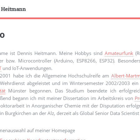
 Heitmann
lo
me ist Dennis Heitmann. Meine Hobbys sind
Amateurfunk
(R
r bzw. Microcontroller (Arduino, ESP8266, ESP32). Besonders
T
und IoT-Anwendungen.
 2001 habe ich die Allgemeine Hochschulreife am
Albert-Mart
Wehrdienst abgeleistet und im Wintersemester 2002/2003 ei
tät
Münster begonnen. Das Studium beendete ich erfolgrei
eßend begann ich mit meiner Dissertation im Arbeitskreis von
Pr
ktorarbeit in Anorganischer Chemie mit der Disputation erfolgr
in Burgkirchen an der Alz, derzeit als Global Senior Data Scientist
menauswahl auf meiner Homepage