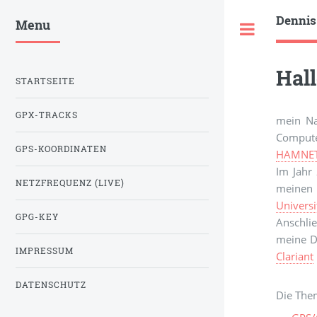
Dennis
Menu
Toggle
Hal
STARTSEITE
GPX-TRACKS
mein Na
Compute
GPS-KOORDINATEN
HAMNE
Im Jahr
NETZFREQUENZ (LIVE)
meinen 
Universi
GPG-KEY
Anschli
meine Do
IMPRESSUM
Clariant
DATENSCHUTZ
Die The