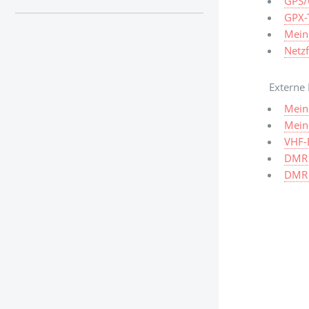
GPS/
GPX-T
Mein
Netz
Externe 
Mein
Meine
VHF-
DMR 
DMR 